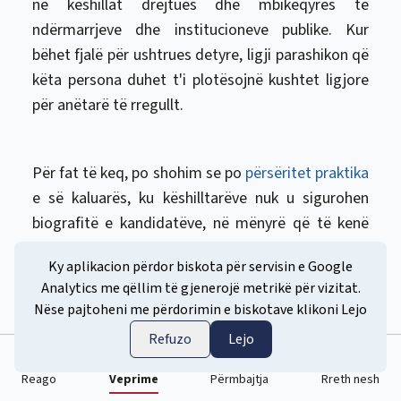
në këshillat drejtues dhe mbikëqyrës të
ndërmarrjeve dhe institucioneve publike. Kur
bëhet fjalë për ushtrues detyre, ligji parashikon që
këta persona duhet t'i plotësojnë kushtet ligjore
për anëtarë të rregullt.
Për fat të keq, po shohim se po
përsëritet praktika
e së kaluarës, ku këshilltarëve nuk u sigurohen
biografitë e kandidatëve, në mënyrë që të kenë
pasqyrë nëse kandidatët i plotësojnë kushtet dhe
Ky aplikacion përdor biskota për servisin e Google
nëse kanë njohuritë dhe përvojën e duhur. Ligjet
Analytics me qëllim të gjenerojë metrikë për vizitat.
nuk parashikojnë pengesa që këshilltarët të kenë
nuk është aktive
Nëse pajtoheni me përdorimin e biskotave klikoni Lejo
një pasqyrë të tillë në dokumentacion.
Refuzo
Lejo
Kështu, këshilltarët, të cilët në emër të qytetarëve
Reago
Veprime
Përmbajtja
Rreth nesh
duhet të vendosin se kush do të menaxhojë