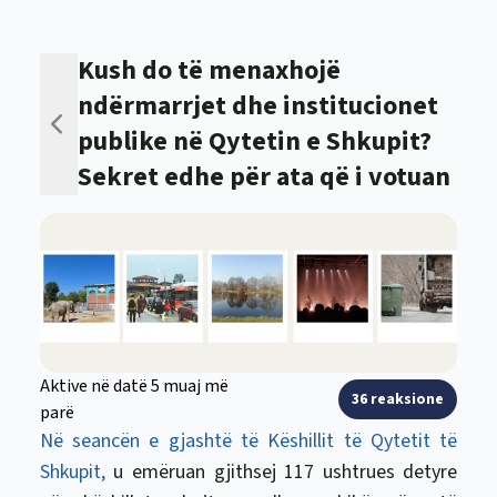
Kush do të menaxhojë
ndërmarrjet dhe institucionet
publike në Qytetin e Shkupit?
Sekret edhe për ata që i votuan
Aktive në datë 5 muaj më
36 reaksione
parë
Në seancën e gjashtë të Këshillit të Qytetit të
Shkupit,
u emëruan gjithsej 117 ushtrues detyre