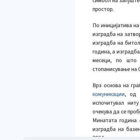
симбол на запуштен
простор.
По иницијатива на
изградба на затво
изградба на битол
година, а изградба
месеци, по што
стопанисување на 
Врз основа на гр
комуникации
, од 
испочитувал нит
очекува да се проб
Минатата година с
изградба на базен
2024 година реа