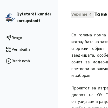
Тоне
Qytetarët kundër
Veprime
korrupsionit
Со голема помпа 
Reago
изградбата на затв
спортски објект
Përmbajtja
заедницата, особ
Rreth nesh
сонот за модерна
претвори во запу
и заборав.
Проектот за изгр
дворот на ОУ “
ентузијазам и радо