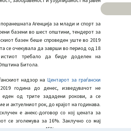
ост, заборавеност и узурпираност на јавен
 поранешната Агенција за млади и спорт за
рени базени во шест општини, тендерот за
скиот базен беше спроведен уште во 2019
та се очекувала да заврши во период од 18
 истиот требало да биде доделен на
Општина Битола.
аѓанскиот надзор на
Центарот за граѓански
2019 година до денес, изведувачот не
у еден од трите зададени рокови, а се
ие и актуелниот рок, до крајот на годинава.
клучен е анекс-договор со кој цената за
от се зголемува за 16%. Заклучно со мај
лизирани се само 45% од предвидените