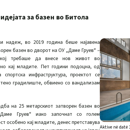
 идејата за базен во Битола
и надеж, во 2019 година беше најавена
орен базен во дворот на ОУ „Даме Груев“ –
 кој требаше да внесе нов живот во
ено кај младите. Пет години подоцна, од
 спортска инфраструктура, проектот се
штено градилиште, обвиено со вандализам
адба на 25 метарскиот затворен базен во
Даме Груев“ иако започнат со голем
ст особено кај младите, денес претставува
Aktive në datë 