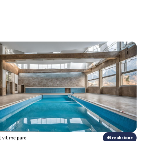
1 vit më parë
49 reaksione