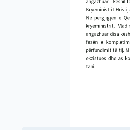
angazhuar këshil
Kryeministrit Hristij
Në përgjigjen e Qev
kryeministrit, Vla
angazhuar disa këshi
fazën e kompletimi
përfundimit të tij. 
ekzistues dhe as ko
tani.