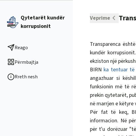
Trans
Qytetarët kundër
Veprime
korrupsionit
Transparenca është 
Reago
kundër korrupsionit
ekziston një përkusht
Përmbajtja
BIRN
ka tentuar të
Rreth nesh
angazhuar si këshil
funksionin më të rë
prekin qytetarët, pub
në marrjen e këtyre
Për fat të keq, B
informacion. Në për
për t'u dorëzuar "të