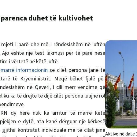
parenca duhet të kultivohet
mjeti i parë dhe më i rëndësishëm në luftën
. Ajo është një test lakmusi për të parë nëse
im i vërtetë në këtë luftë.
 marrë informacionin
se cilët persona janë të
ltarë të Kryeministrit. Meqë bëhet fjalë për
ndësishëm në Qeveri, i cili merr vendime që
liku ka të drejtë të dijë cilët persona luajnë rol
 vendimeve.
IRN dy herë nuk ka arritur të marrë këtë
pjekjen e dytë, ata kanë dërguar një kërkesë
 gjitha kontratat individuale me të cilat janë
Aktive në datë 