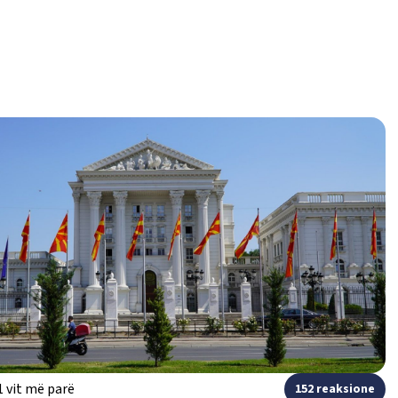
1 vit më parë
152 reaksione