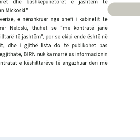
ltarët dhe bashkëpunëtorët e jashtëm të
an Mickoski."
erisë, e nënshkruar nga shefi i kabinetit të
dimir Neloski, thuhet se “me kontratë janë
lltarë të jashtëm”, por se ekipi ende është në
t, dhe i gjithë lista do të publikohet pas
Megjithatë, BIRN nuk ka marrë as informacionin
ntratat e këshilltarëve të angazhuar deri më